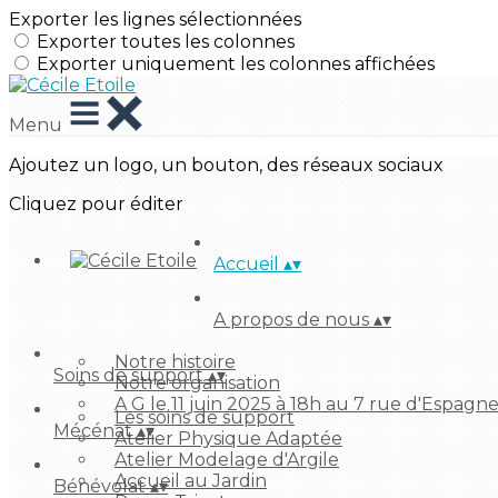
Exporter les lignes sélectionnées
Exporter toutes les colonnes
Exporter uniquement les colonnes affichées
Menu
Ajoutez un logo, un bouton, des réseaux sociaux
Cliquez pour éditer
Accueil
▴
▾
A propos de nous
▴
▾
Notre histoire
Soins de support
▴
▾
Notre organisation
A G le 11 juin 2025 à 18h au 7 rue d'Espagn
Les soins de support
Mécénat
▴
▾
Atelier Physique Adaptée
Atelier Modelage d'Argile
Accueil au Jardin
Bénévolat
▴
▾