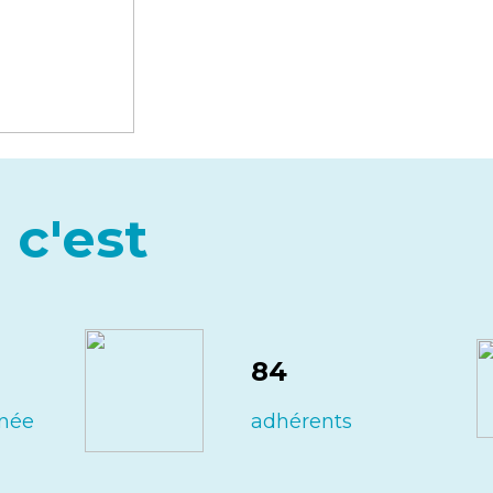
 c'est
84
nnée
adhérents