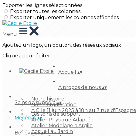
Exporter les lignes sélectionnées
Exporter toutes les colonnes
Exporter uniquement les colonnes affichées
Menu
Ajoutez un logo, un bouton, des réseaux sociaux
Cliquez pour éditer
Accueil
▴
▾
A propos de nous
▴
▾
Notre histoire
Soins de support
▴
▾
Notre organisation
A G le 11 juin 2025 à 18h au 7 rue d'Espagn
Les soins de support
Mécénat
▴
▾
Atelier Physique Adaptée
Atelier Modelage d'Argile
Accueil au Jardin
Bénévolat
▴
▾