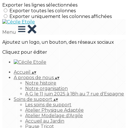
Exporter les lignes sélectionnées
Exporter toutes les colonnes
Exporter uniquement les colonnes affichées
Menu
Ajoutez un logo, un bouton, des réseaux sociaux
Cliquez pour éditer
Accueil
▴
▾
A propos de nous
▴
▾
Notre histoire
Notre organisation
A G le 11 juin 2025 à 18h au 7 rue d'Espagne
Soins de support
▴
▾
Les soins de support
Atelier Physique Adaptée
Atelier Modelage d'Argile
Accueil au Jardin
Pause Tricot