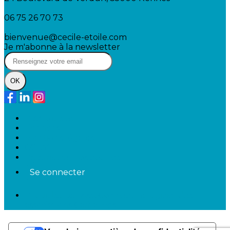
06 75 26 70 73
bienvenue@cecile-etoile.com
Je m'abonne à la newsletter
OK
Plan du site
Licences
Mentions légales
CGUV
Paramétrer vos cookies
Se connecter
Propulsé par AssoConnect, le logiciel des
associations Caritatives