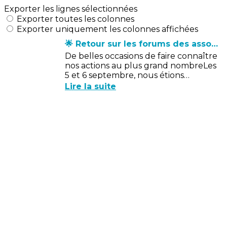
Exporter les lignes sélectionnées
Exporter toutes les colonnes
Exporter uniquement les colonnes affichées
🌟 Retour sur les forums des associations 2025
De belles occasions de faire connaître
nos actions au plus grand nombreLes
5 et 6 septembre, nous étions
présents sur 4 forums:Le vendredi
Lire la suite
soir à Vern sur Seiche, le samedi...