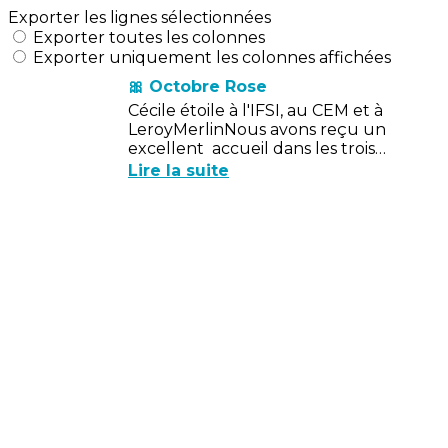
Exporter les lignes sélectionnées
Exporter toutes les colonnes
Exporter uniquement les colonnes affichées
🎀 Octobre Rose
Cécile étoile à l'IFSI, au CEM et à
LeroyMerlinNous avons reçu un
excellent accueil dans les trois
établissements ce qui nous a permis
Lire la suite
de faire connaître l’association Cécile...